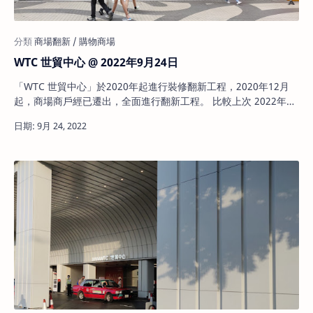
WTC 世貿中心 @ 2022年9月24日
「WTC 世貿中心」於2020年起進行裝修翻新工程，2020年12月
起，商場商戶經已遷出，全面進行翻新工程。 比較上次 2022年8
月13日實地視察 ，WTC 世貿中心地下已經基本翻新完成，並重新
日期: 9月 24, 2022
開放。地下部份舖位已由租戶承租， 圍板顯示即將開幕之商戶包
括 Oookie Cookie、Vench…