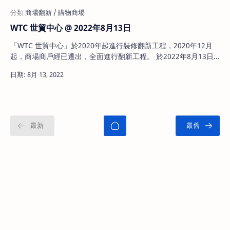
WTC 世貿中心 @ 2022年8月13日
「WTC 世貿中心」於2020年起進行裝修翻新工程，2020年12月
起，商場商戶經已遷出，全面進行翻新工程。 於2022年8月13日
實地視察所見，告士打道出入口及的士站已經翻新完成，商場通道
日期: 8月 13, 2022
亦已安裝電子資訊屏，不過商場部份暫時仍未重開。根據7月22日
明報報導 ，新地代理執行董事馮秀炎透露，W…