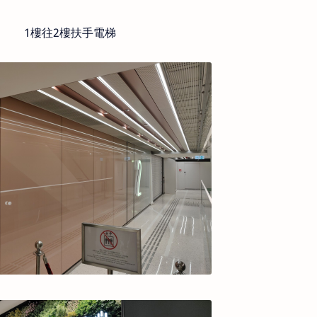
1樓往2樓扶手電梯