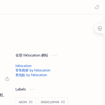
全部 hklocation 網站
hklocation
零售觀察 by hklocation
舊地點 by hklocation
Labels
工程。
AEON
DAISO JAPAN