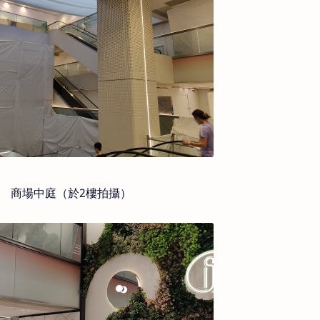
商場中庭（於2樓拍攝）