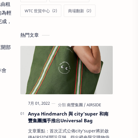
已由租
WTC 世貿中心
商場翻新
均為輕
完成，
熱門文章
重開部
亦會
7月 01, 2022
Anya Hindmarch 與 city’super 和南
豐集團攜手推出Universal Bag
文章重點：首次正式公佈city’super將於啟
德AIRSIDE開設店舖，指出橙色限定購物袋