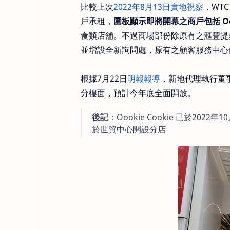
比較上次
2022年8月13日實地視察
，WT
戶承租，
圍板顯示即將開幕之商戶包括 Oookie 
食類店舖。不過商場部份除原有之滙豐提
並增設全新詢問處，原有之顧客服務中心
根據7月22日
明報報導
，新地代理執行董
分樓面，預計今年底全面開放。
後記
：Oookie Cookie 已於202
於世貿中心開設分店