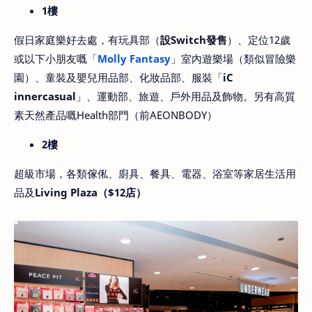
1樓
假日家庭樂好去處，有玩具部（
設Switch發售
）、定位12歲
或以下小朋友嘅「
Molly Fantasy
」室內遊樂場（類似冒險樂
園）、童裝及嬰兒用品部、化妝品部、服裝「
iC
innercasual
」、運動部、旅遊、戶外用品及飾物。另有高質
素天然產品嘅Health部門（前AEONBODY）
2樓
超級市場，各類傢俬、廚具、餐具、電器、浴室等家居生活用
品及
Living Plaza（$12店）