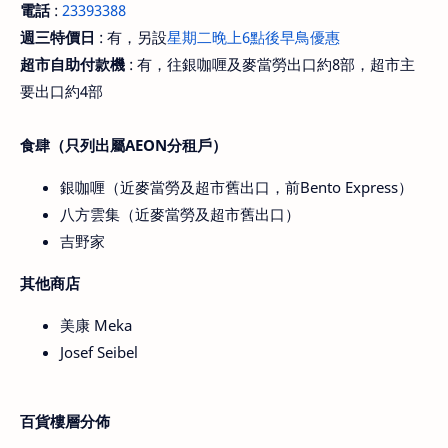
電話
:
23393388
週三特價日
: 有，另設
星期二晚上6點後早鳥優惠
超市自助付款機
: 有，往銀咖喱及麥當勞出口約8部，超市主
要出口約4部
食肆（只列出屬AEON分租戶）
銀咖喱（近麥當勞及超市舊出口，前Bento Express）
八方雲集（近麥當勞及超市舊出口）
吉野家
其他商店
美康 Meka
Josef Seibel
百貨樓層分佈