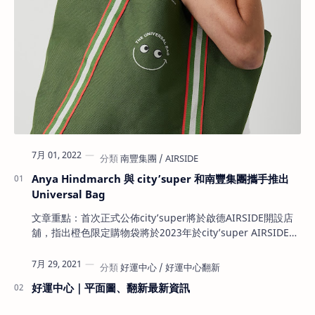
7月 01, 2022
Anya Hindmarch 與 city’super 和南豐集團攜手推出
Universal Bag
文章重點：首次正式公佈city’super將於啟德AIRSIDE開設店
舖，指出橙色限定購物袋將於2023年於city’super AIRSIDE店
限定發售，為city’super及AIRSIDE首次正式公佈將於啟德
AIRSIDE將開設city’super超級市場 雖然AIRSIDE早前預計
7月 29, 2021
2022…
好運中心｜平面圖、翻新最新資訊