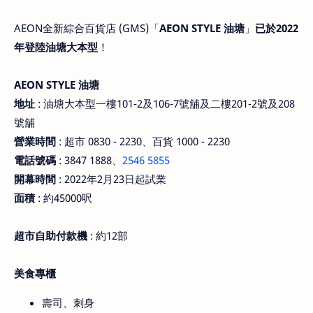
AEON全新綜合百貨店 (GMS)「
AEON STYLE 油塘
」
已於2022
年登陸油塘大本型
！
AEON STYLE 油塘
地址
: 油塘大本型一樓101-2及106-7號舖及二樓201-2號及208
號舖
營業時間
: 超市 0830 - 2230、百貨 1000 - 2230
電話號碼
: 3847 1888、
2546 5855
開幕時間
: 2022年2月23日起試業
面積
: 約45000呎
超市自助付款機
: 約12部
美食專櫃
壽司、刺身