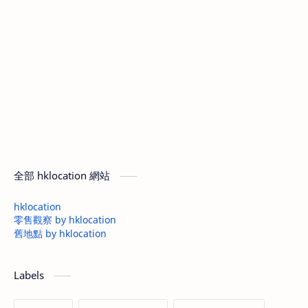
全部 hklocation 網站
hklocation
零售觀察 by hklocation
舊地點 by hklocation
Labels